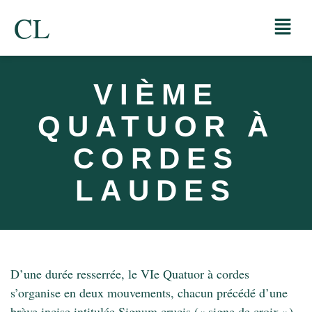
CL
VIÈME
QUATUOR À
CORDES
LAUDES
D’une durée resserrée, le VIe Quatuor à cordes
s’organise en deux mouvements, chacun précédé d’une
brève incise intitulée Signum crucis (« signe de croix »),