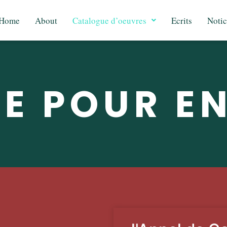
Home
About
Catalogue d’oeuvres
Ecrits
Notic
E POUR E