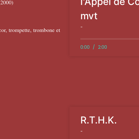
l'Appel de C
(2000)
mvt
-
cor, trompette, trombone et
0:00
/
2:00
R.T.H.K.
-