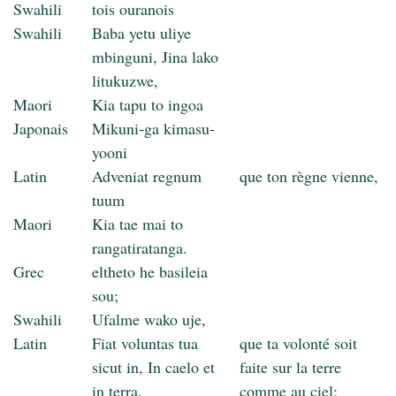
Swahili
tois ouranois
Swahili
Baba yetu uliye
mbinguni, Jina lako
litukuzwe,
Maori
Kia tapu to ingoa
Japonais
Mikuni-ga kimasu-
yooni
Latin
Adveniat regnum
que ton règne vienne,
tuum
Maori
Kia tae mai to
rangatiratanga.
Grec
eltheto he basileia
sou;
Swahili
Ufalme wako uje,
Latin
Fiat voluntas tua
que ta volonté soit
sicut in, In caelo et
faite sur la terre
in terra.
comme au ciel;