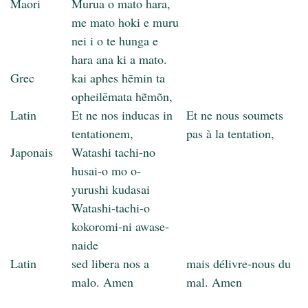
Maori
Murua o mato hara,
me mato hoki e muru
nei i o te hunga e
hara ana ki a mato.
Grec
kai aphes hēmin ta
opheilēmata hẽmõn,
Latin
Et ne nos inducas in
Et ne nous soumets
tentationem,
pas à la tentation,
Japonais
Watashi tachi-no
husai-o mo o-
yurushi kudasai
Watashi-tachi-o
kokoromi-ni awase-
naide
Latin
sed libera nos a
mais délivre-nous du
malo. Amen
mal. Amen